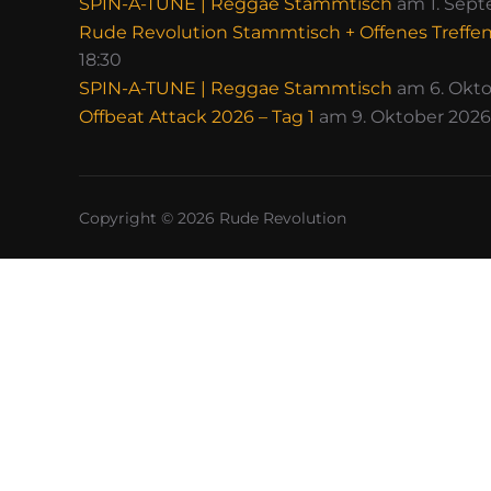
SPIN-A-TUNE | Reggae Stammtisch
am 1. Sept
Rude Revolution Stammtisch + Offenes Treffe
18:30
SPIN-A-TUNE | Reggae Stammtisch
am 6. Okto
Offbeat Attack 2026 – Tag 1
am 9. Oktober 2026 
Copyright © 2026 Rude Revolution