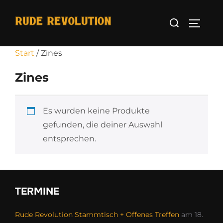
Zum
Suchen
Inhalt
Seitenl
nach:
springen
Start
/ Zines
Zines
Es wurden keine Produkte
gefunden, die deiner Auswahl
entsprechen.
TERMINE
Rude Revolution Stammtisch + Offenes Treffen
am 18.