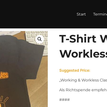
Start
Termin
ss
T-Shirt 
Workles
Suggested Price:
„Working & Workless Clas
Als Richtspende empfehle
####