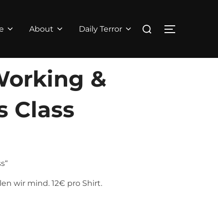
Suchen
nach:
Seitenlei
e
About
Daily Terror
Working &
s Class
s“
n wir mind. 12€ pro Shirt.