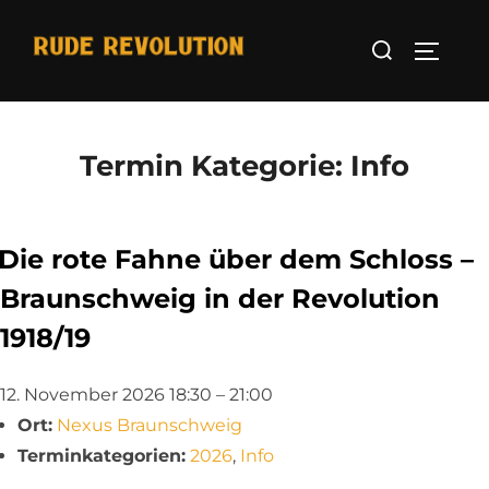
Zum
Suchen
Inhalt
Seitenl
nach:
springen
Termin Kategorie:
Info
Die rote Fahne über dem Schloss –
Braunschweig in der Revolution
1918/19
12. November 2026 18:30
–
21:00
Ort:
Nexus Braunschweig
Terminkategorien:
2026
,
Info