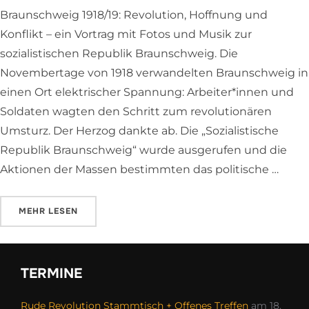
Braunschweig 1918/19: Revolution, Hoffnung und
Konflikt – ein Vortrag mit Fotos und Musik zur
sozialistischen Republik Braunschweig. Die
Novembertage von 1918 verwandelten Braunschweig in
einen Ort elektrischer Spannung: Arbeiter*innen und
Soldaten wagten den Schritt zum revolutionären
Umsturz. Der Herzog dankte ab. Die „Sozialistische
Republik Braunschweig“ wurde ausgerufen und die
Aktionen der Massen bestimmten das politische …
ÜBER „DIE ROTE FAHNE ÜBER DEM SCHLOSS – BRAUNSC
MEHR
LESEN
TERMINE
Rude Revolution Stammtisch + Offenes Treffen
am 18.