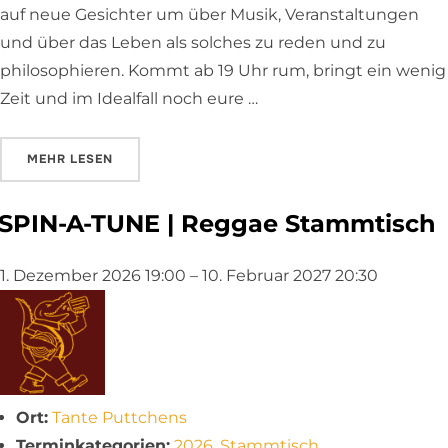
auf neue Gesichter um über Musik, Veranstaltungen
und über das Leben als solches zu reden und zu
philosophieren. Kommt ab 19 Uhr rum, bringt ein wenig
Zeit und im Idealfall noch eure …
ÜBER „SPIN-A-TUNE | REGGAE STAMMTISCH“
MEHR
LESEN
SPIN-A-TUNE | Reggae Stammtisch
1. Dezember 2026 19:00
–
10. Februar 2027 20:30
Ort:
Tante Puttchens
Terminkategorien:
2026
,
Stammtisch