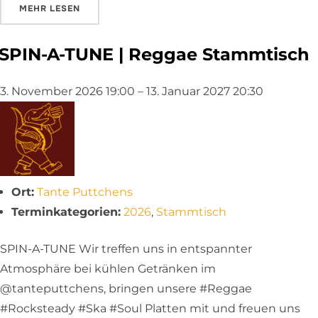
ÜBER „SPIN-A-TUNE | REGGAE STAMMTISCH“
MEHR
LESEN
SPIN-A-TUNE | Reggae Stammtisch
3. November 2026 19:00
–
13. Januar 2027 20:30
Ort:
Tante Puttchens
Terminkategorien:
2026
,
Stammtisch
SPIN-A-TUNE Wir treffen uns in entspannter
Atmosphäre bei kühlen Getränken im
@tanteputtchens, bringen unsere #Reggae
#Rocksteady #Ska #Soul Platten mit und freuen uns