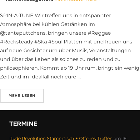
SPIN-A-TUNE Wir treffen uns in entspannter
Atmosphäre bei kühlen Getränken im
@tanteputtchens, bringen unsere #Reggae
#Rocksteady #Ska #Soul Platten mit und freuen uns
auf neue Gesichter um über Musik, Veranstaltungen
und über das Leben als solches zu reden und zu
philosophieren. Kommt ab 19 Uhr rum, bringt ein wenig
Zeit und im Idealfall noch eure …
ÜBER „SPIN-A-TUNE | REGGAE STAMMTISCH“
MEHR
LESEN
TERMINE
Rude Revolution Stammtisch + Offenes Treffen
am 18.