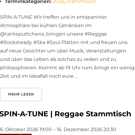
Terminkategorien:
2026
,
Stammtisch
SPIN-A-TUNE Wir treffen uns in entspannter
Atmosphäre bei kühlen Getränken im
@tanteputtchens, bringen unsere #Reggae
#Rocksteady #Ska #Soul Platten mit und freuen uns
auf neue Gesichter um über Musik, Veranstaltungen
und über das Leben als solches zu reden und zu
philosophieren. Kommt ab 19 Uhr rum, bringt ein wenig
Zeit und im Idealfall noch eure …
ÜBER „SPIN-A-TUNE | REGGAE STAMMTISCH“
MEHR
LESEN
SPIN-A-TUNE | Reggae Stammtisch
6. Oktober 2026 19:00
–
16. Dezember 2026 20:30