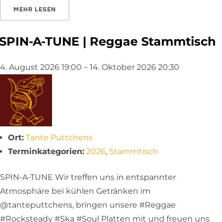
ÜBER „SPIN-A-TUNE | REGGAE STAMMTISCH“
MEHR
LESEN
SPIN-A-TUNE | Reggae Stammtisch
4. August 2026 19:00
–
14. Oktober 2026 20:30
Ort:
Tante Puttchens
Terminkategorien:
2026
,
Stammtisch
SPIN-A-TUNE Wir treffen uns in entspannter
Atmosphäre bei kühlen Getränken im
@tanteputtchens, bringen unsere #Reggae
#Rocksteady #Ska #Soul Platten mit und freuen uns