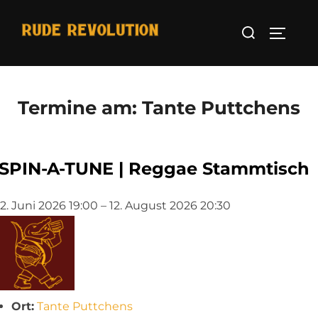
Zum
Suchen
Inhalt
Seitenl
nach:
springen
Termine am:
Tante Puttchens
SPIN-A-TUNE | Reggae Stammtisch
2. Juni 2026 19:00
–
12. August 2026 20:30
Ort:
Tante Puttchens